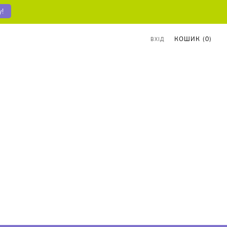
у!
КОШИК (
0
)
ВХІД