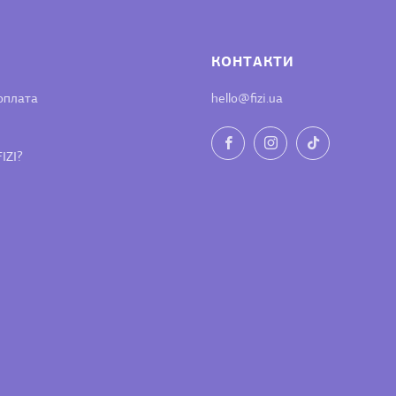
КОНТАКТИ
оплата
hello@fizi.ua
Facebook
Instagram
TikTok
IZI?