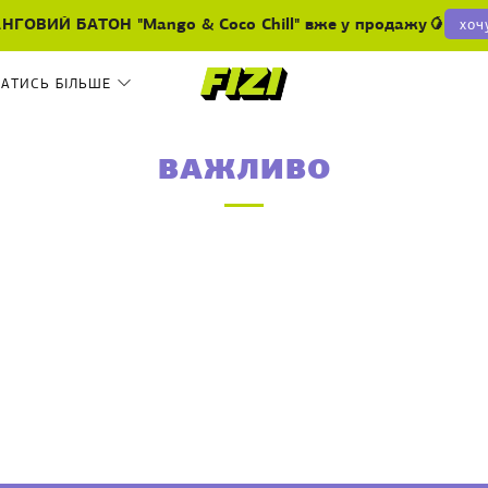
НГОВИЙ БАТОН "Mango & Coco Chill" вже у продажу🥭
хоч
НАТИСЬ БІЛЬШЕ
ВАЖЛИВО