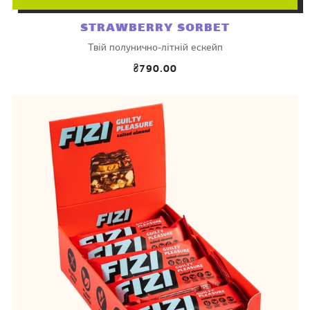
STRAWBERRY SORBET
Твій полунично-літній ескейп
₴790.00