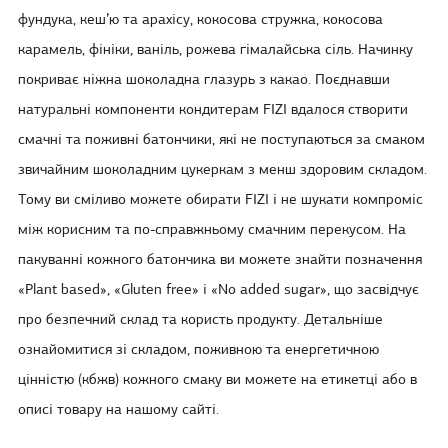
фундука, кеш’ю та арахісу, кокосова стружка, кокосова
карамель, фініки, ваніль, рожева гімалайська сіль. Начинку
покриває ніжна шоколадна глазурь з какао. Поєднавши
натуральні компоненти кондитерам FIZI вдалося створити
смачні та поживні батончики, які не поступаються за смаком
звичайним шоколадним цукеркам з менш здоровим складом.
Тому ви сміливо можете обирати FIZI і не шукати компроміс
між корисним та по-справжньому смачним перекусом. На
пакуванні кожного батончика ви можете знайти позначення
«Plant based», «Gluten free» і «No added sugar», що засвідчує
про безпечний склад та користь продукту. Детальніше
ознайомитися зі складом, поживною та енергетичною
цінністю (кбжв) кожного смаку ви можете на етикетці або в
описі товару на нашому сайті.