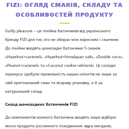
FIZI: ОГЛЯД СМАКІВ, СКЛАДУ ТА
ОСОБЛИВОСТЕЙ ПРОДУКТУ
Guilty pleasure – це лінійка батончиків від українського
бренду FIZI для тих, хто не обирає між корисним і смачним.
До лінійки входять шоколадні батончики 5 смаків:
«Hazelnut+caramel», «Hazelnut+himalayan salt», «Double coco»,
«Peanut+caramel» та «Сoconut cookie+almond». Ці солодкі
перекуси здобули прихильність наших клієнтів не лише за
свій оригінальний смак та яскраву упаковку, а й за
натуральний склад.
Склад шоколадних батончиків FIZI
До компонентів кожного батончика входять лише відбірні
якісні продукти рослинного походження: ядра мигдалю,