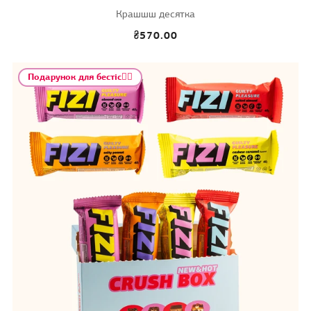
Крашшш десятка
₴570.00
Подарунок для бестіс😮‍💨