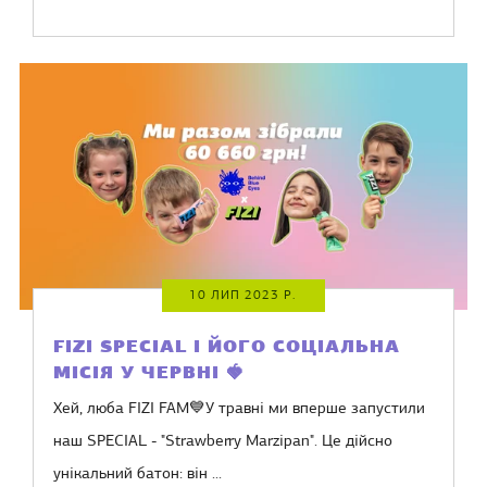
10 ЛИП 2023 Р.
FIZI SPECIAL І ЙОГО СОЦІАЛЬНА
МІСІЯ У ЧЕРВНІ 🍓
Хей, люба FIZI FAM💙У травні ми вперше запустили
наш SPECIAL - "Strawberry Marzipan". Це дійсно
унікальний батон: він ...