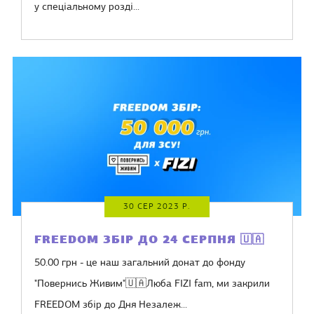
у спеціальному розді...
30 СЕР 2023 Р.
FREEDOM ЗБІР ДО 24 СЕРПНЯ 🇺🇦
50.00 грн - це наш загальний донат до фонду
"Повернись Живим"🇺🇦Люба FIZI fam, ми закрили
FREEDOM збір до Дня Незалеж...