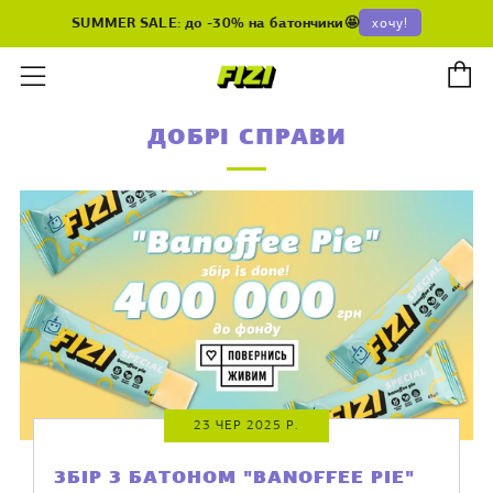
SUMMER SALE: до -30% на батончики🤩
хочу!
К
Меню
ДОБРІ СПРАВИ
23 ЧЕР 2025 Р.
ЗБІР З БАТОНОМ "BANOFFEE PIE"