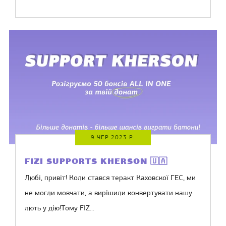
9 ЧЕР 2023 Р.
FIZI SUPPORTS KHERSON 🇺🇦
Любі, привіт! Коли стався теракт Каховскої ГЕС, ми
не могли мовчати, а вирішили конвертувати нашу
лють у дію!Тому FIZ...