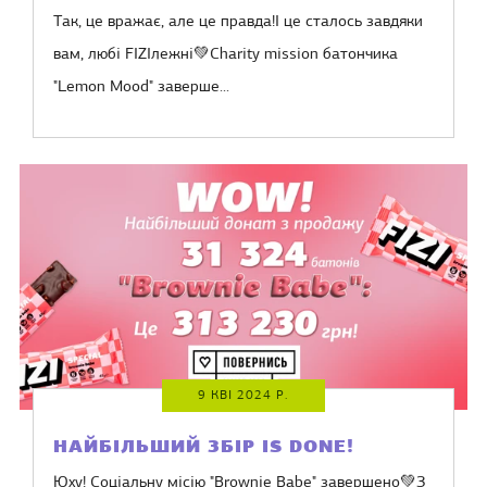
Так, це вражає, але це правда!І це сталось завдяки
вам, любі FIZIлежні💚Charity mission батончика
"Lemon Mood" заверше...
9 КВІ 2024 Р.
НАЙБІЛЬШИЙ ЗБІР IS DONE!
Юху! Соціальну місію "Brownie Babe" завершено💚З