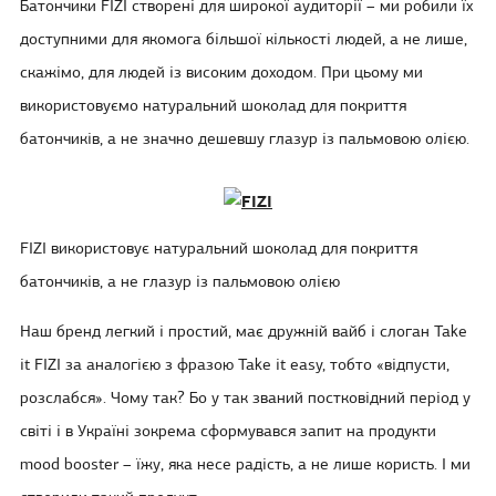
Батончики FIZI створені для широкої аудиторії – ми робили їх
доступними для якомога більшої кількості людей, а не лише,
скажімо, для людей із високим доходом. При цьому ми
використовуємо натуральний шоколад для покриття
батончиків, а не значно дешевшу глазур із пальмовою олією.
FIZI використовує натуральний шоколад для покриття
батончиків, а не глазур із пальмовою олією
Наш бренд легкий і простий, має дружній вайб і слоган Take
it FIZI за аналогією з фразою Take it easy, тобто «відпусти,
розслабся». Чому так? Бо у так званий постковідний період у
світі і в Україні зокрема сформувався запит на продукти
mood booster – їжу, яка несе радість, а не лише користь. І ми