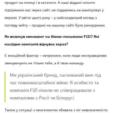
продукт на полиці і в каталоги. А наші віддані клієнти
підтримали нас через сайт, не піддаючись на маніпуляції у
мережі. У квітні цього року – у найскладніший місяць з
погляду хейту – продажі на нашому сайті були рекордними.
Як вплинув кенселинг на бізнес-показники FIZI? Які
наслідки компанія відчуває зараз?
Є емоційний фактор – неприємно, коли люди несправедливо
звинувачують не тільки тебе, а й твою команду.
Ми український бренд, заснований вже під
час повномасштабної війни. Я особисто та
компанія FIZI ніколи не співпрацювали з
компаніями з Росії чи Білорусі.
Також у ситуації з кенселингом збивала з ніг невизначеність