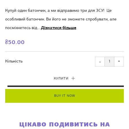
Купуй один батончик, а ми відправимо три для ЗСУ! Це
особливий батончик. Ви його не зможете спробувати, але
посміхнетесь від...
Дізнатися більше
ЗВИЧАЙНА
₴50.00
ЦІНА
Зменшіть
Збіл
кількість
кіль
Кількість
+
товару
това
−
на
на
один
один
КУПИТИ
BUY IT NOW
ЦІКАВО ПОДИВИТИСЬ НА