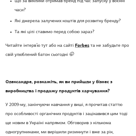
Що за виклики отримав бренд під час запуску у воєнні
часи?
Які джерела залучених коштів для розвитку бренду?
Та які цілі ставимо перед собою зараз?
Читайте інтервʼю тут або на сайті
Forbes
та не забудьте про
свій улюблений батон сьогодні 🤭
Олександре, розкажіть, як ви прийшли у бізнес з
виробництва і продажу продуктів харчування?
У 2009-му, закінчуючи навчання у виші, я прочитав статтю
про особливості органічних продуктів і зацікавився цим тоді
ще новим в Україні напрямом. Обговорив з кількома
одногрупниками, ми вирішили ризикнути і вже за рік,