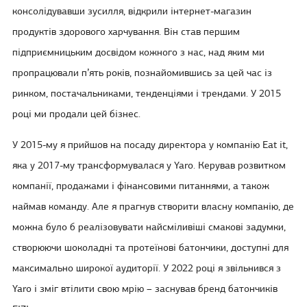
консолідувавши зусилля, відкрили інтернет-магазин
продуктів здорового харчування. Він став першим
підприємницьким досвідом кожного з нас, над яким ми
пропрацювали п’ять років, познайомившись за цей час із
ринком, постачальниками, тенденціями і трендами. У 2015
році ми продали цей бізнес.
У 2015-му я прийшов на посаду директора у компанію Eat it,
яка у 2017-му трансформувалася у Yaro. Керував розвитком
компанії, продажами і фінансовими питаннями, а також
наймав команду. Але я прагнув створити власну компанію, де
можна було б реалізовувати найсміливіші смакові задумки,
створюючи шоколадні та протеїнові батончики, доступні для
максимально широкої аудиторії. У 2022 році я звільнився з
Yaro і зміг втілити свою мрію – заснував бренд батончиків