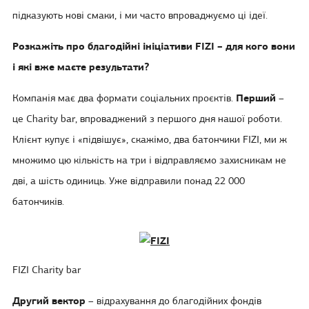
підказують нові смаки, і ми часто впроваджуємо ці ідеї.
Розкажіть про благодійні ініціативи FIZI – для кого вони
і які вже маєте результати?
Компанія має два формати соціальних проєктів.
Перший
–
це Charity bar, впроваджений з першого дня нашої роботи.
Клієнт купує і «підвішує», скажімо, два батончики FIZI, ми ж
множимо цю кількість на три і відправляємо захисникам не
дві, а шість одиниць. Уже відправили понад 22 000
батончиків.
FIZI Charity bar
Другий вектор
– відрахування до благодійних фондів