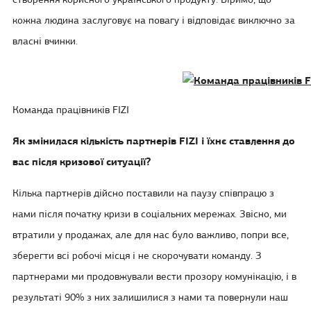
створення корисного українського продукту. Віримо, що
кожна людина заслуговує на повагу і відповідає виключно за
власні вчинки.
Команда працівників FIZI
Як змінилася кількість партнерів FIZI і їхнє ставлення до
вас після кризової ситуації?
Кілька партнерів дійсно поставили на паузу співпрацю з
нами після початку кризи в соціальних мережах. Звісно, ми
втратили у продажах, але для нас було важливо, попри все,
зберегти всі робочі місця і не скорочувати команду. З
партнерами ми продовжували вести прозору комунікацію, і в
результаті 90% з них залишилися з нами та повернули наш