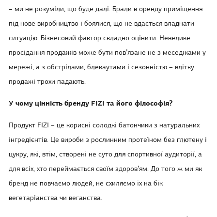
– ми не розуміли, що буде далі. Брали в оренду приміщення
під нове виробництво і боялися, що не вдасться владнати
ситуацію. Бізнесовий фактор складно оцінити. Невелике
просідання продажів може бути пов’язане не з меседжами у
мережі, а з обстрілами, блекаутами і сезонністю – влітку
продажі трохи падають.
У чому цінність бренду FIZI та його філософія?
Продукт FIZI – це корисні солодкі батончики з натуральних
інгредієнтів. Це вироби з рослинним протеїном без глютену і
цукру, які, втім, створені не суто для спортивної аудиторії, а
для всіх, хто переймається своїм здоров’ям. До того ж ми як
бренд не повчаємо людей, не схиляємо їх на бік
вегетаріанства чи веганства.