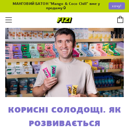
МАНГОВИЙ БАТОН "Mango & Coco Chill" вже у
хочу!
продажу🥭
К
Меню
КОРИСНІ СОЛОДОЩІ. ЯК
РОЗВИВАЄТЬСЯ