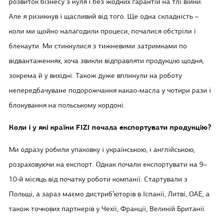
розвиток бізнесу з нуля і без жодних гарантій на тлі війни.
Але я ризикнув і щасливий від того. Ще одна складність –
коли ми щойно налагодили процеси, почалися обстріли і
блекаути. Ми стикнулися з тижневими затримками по
відвантаженнях, хоча звикли відправляти продукцію щодня,
зокрема й у вихідні. Також дуже вплинули на роботу
непередбачуване подорожчання какао-масла у чотири рази і
блокування на польському кордоні.
Коли і у які країни FIZI почала експортувати продукцію?
Ми одразу робили упаковку і українською, і англійською,
розраховуючи на експорт. Однак почали експортувати на 9–
10-й місяць від початку роботи компанії. Стартували з
Польщі, а зараз маємо дистриб’юторів в Іспанії, Литві, ОАЕ, а
також точкових партнерів у Чехії, Франції, Великій Британії.