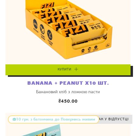
КУПИТИ
BANANA + PEANUT X10 ШТ.
Банановий хліб з ложкою пасти
₴450.00
🧁10 грн. з батончика до Повернись живим
ЙОЙ! ЦЕЙ СМАК У ВІДПУСТЦІ