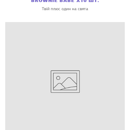
BROWNIE BABE X10 ШТ.
Твій плюс один на свята