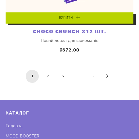
КУПИТИ
CHOCO CRUNCH X12 ШТ.
Новий левел для шокоманів
₴672.00
…
Next
1
2
3
5
Page
КАТАЛОГ
Головна
MOOD BOOSTER