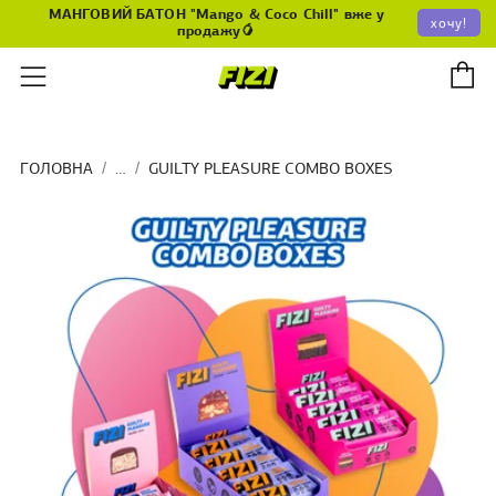
МАНГОВИЙ БАТОН "Mango & Coco Chill" вже у
хочу!
продажу🥭
К
Меню
ГОЛОВНА
…
GUILTY PLEASURE COMBO BOXES