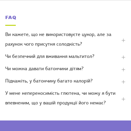
FAQ
Ви кажете, що не використовуєте цукор, але за
Від
рахунок чого присутня солодкість?
вкл
Чи безпечний для вживання мальтитол?
Від
вкл
Чи можна давати батончики дітям?
Від
вкл
Підкажіть, у батончику багато калорій?
Від
вкл
У мене непереносимість глютена, чи можу я бути
Від
впевненим, що у вашій продукції його немає?
вкл