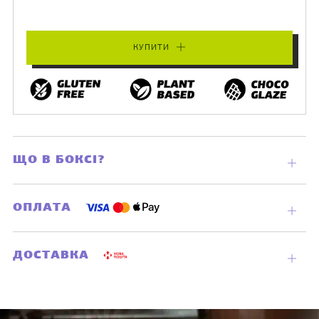
КУПИТИ
ЩО В БОКСІ?
Відкр
вклад
ОПЛАТА
Відкр
вклад
ДОСТАВКА
Відкр
вклад