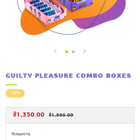
GUILTY PLEASURE COMBO BOXES
-15%
ЗВИЧАЙНА
ЦІНА
₴1,350.00
₴1,590.00
ЦІНА
РОЗПРОДАЖУ
Кількість