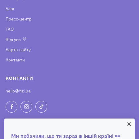
Блог
Пресс-центр
FAQ
Відгуки 💜
Карта сайту
Контакти
КОНТАКТИ
hello@fizi.ua
Facebook
Instagram
TikTok
TAKE IT FIZI
Ми побачили, що ти зараз в іншій країні
👀