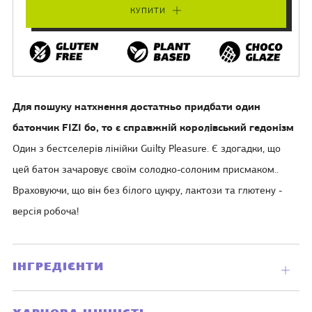
КУПИТИ
Для пошуку натхнення достатньо придбати один
батончик FIZI бо, то є справжній королівський гедонізм
Один з бестселерів лінійки Guilty Pleasure. Є здогадки, що
цей батон зачаровує своїм солодко-солоним присмаком..
Враховуючи, що він без білого цукру, лактози та глютену -
версія робоча!
ІНГРЕДІЄНТИ
Відкр
вклад