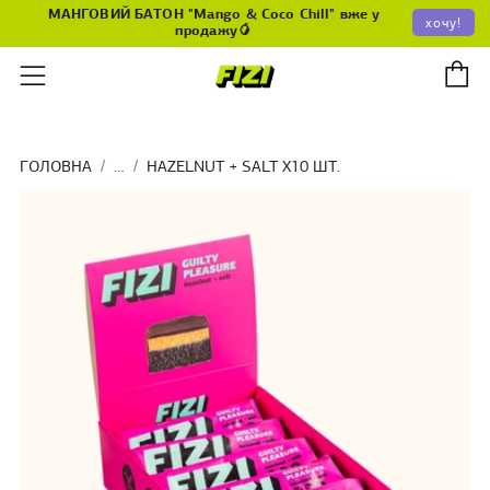
МАНГОВИЙ БАТОН "Mango & Coco Chill" вже у
хочу!
продажу🥭
К
Меню
ГОЛОВНА
…
HAZELNUT + SALT X10 ШТ.