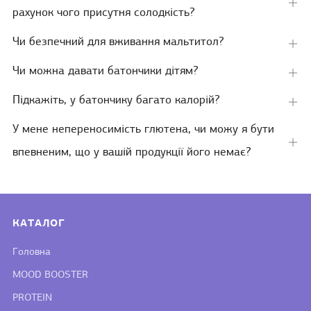
Від
рахунок чого присутня солодкість?
вкл
Чи безпечний для вживання мальтитол?
Від
вкл
Чи можна давати батончики дітям?
Від
вкл
Підкажіть, у батончику багато калорій?
Від
вкл
У мене непереносимість глютена, чи можу я бути
Від
впевненим, що у вашій продукції його немає?
вкл
КАТАЛОГ
Головна
MOOD BOOSTER
PROTEIN