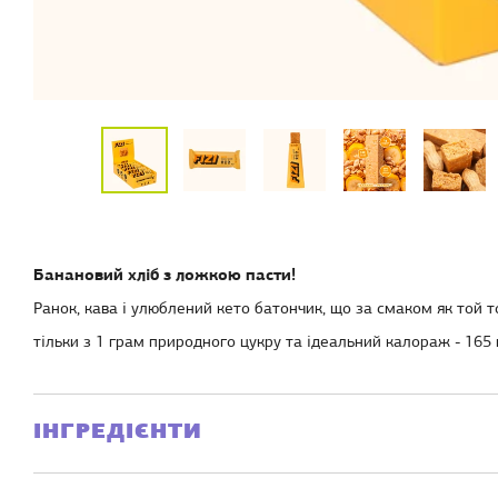
Банановий хліб з ложкою пасти!
Ранок, кава і улюблений кето батончик, що за смаком як той т
тільки з 1 грам природного цукру та ідеальний калораж - 165 на
ІНГРЕДІЄНТИ