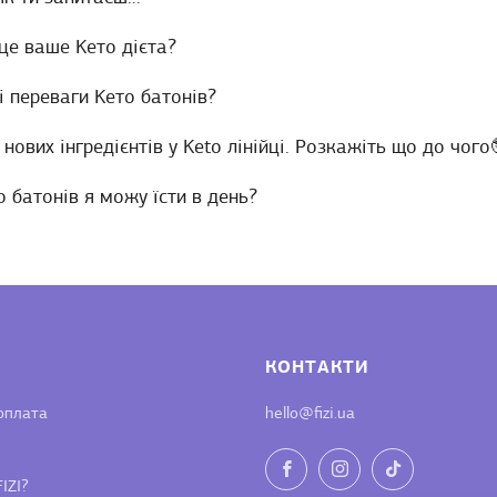
 це ваше Kето дієта?
лі переваги Keто батонів?
 нових інгредієнтів у Keto лінійці. Розкажіть що до чого
о батонів я можу їсти в день?
КОНТАКТИ
оплата
hello@fizi.ua
Facebook
Instagram
TikTok
IZI?