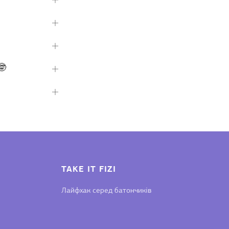
вкладку
Відкрити
вкладку
Відкрити
вкладку
🤓
Відкрити
вкладку
Відкрити
вкладку
TAKE IT FIZI
Лайфхак серед батончиків