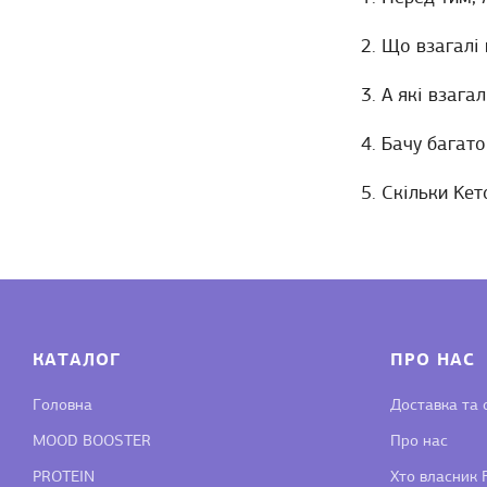
2. Що взагалі
3. А які взага
4. Бачу багато
5. Скільки Kет
КАТАЛОГ
ПРО НАС
Головна
Доставка та 
MOOD BOOSTER
Про нас
PROTEIN
Хто власник F