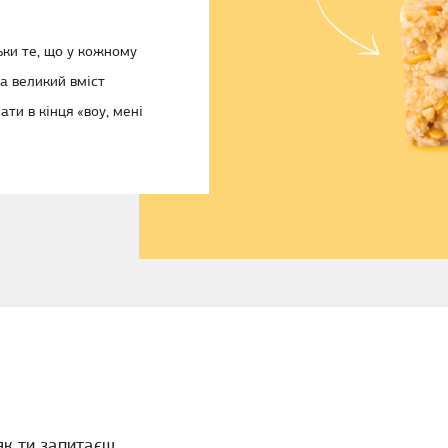
льки те, що у кожному
та великий вміст
ати в кінця «воу, мені
 як ти запитаєш…