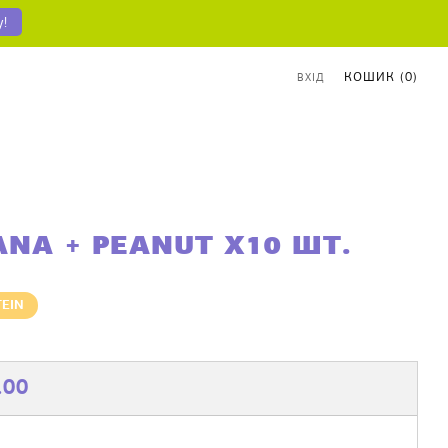
у!
КОШИК (
0
)
ВХІД
NA + PEANUT X10 ШТ.
TEIN
ЧАЙНА
ЦІНА
.00
А
РОЗПРОДАЖУ