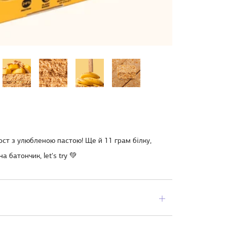
ост з улюбленою пастою! Ще й 11 грам білку,
 батончик, let's try 💚
Відкрити
вкладку