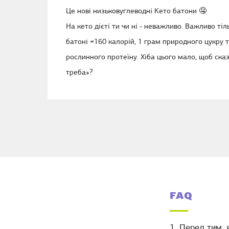
Це нові низьковуглеводні Kето батони 🤤
На кето дієті ти чи ні - неважливо. Важливо ті
батоні ≈160 калорій, 1 грам природного цукру 
рослинного протеїну. Хіба цього мало, щоб сказ
треба»?
FAQ
1. Перед тим,