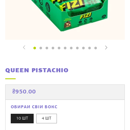
QUEEN PISTACHIO
ЗВИЧАЙНА
ЦІНА
₴950.00
ЦІНА
РОЗПРОДАЖУ
ОБИРАЙ СВІЙ БОКС
10 ШТ
4 ШТ