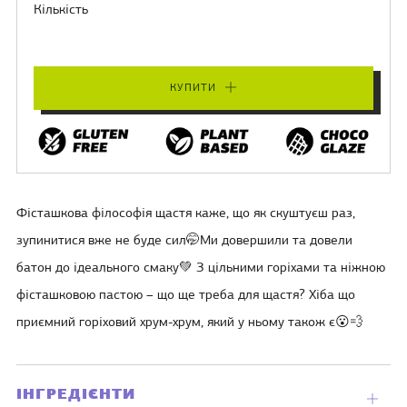
Кількість
КУПИТИ
Фісташкова філософія щастя каже, що як скуштуєш раз,
зупинитися вже не буде сил
🤭
Ми довершили та довели
батон до ідеального смаку
💚
З цільними горіхами та ніжною
фісташковою пастою – що ще треба для щастя? Хіба що
приємний горіховий хрум-хрум, який у ньому також є
😮💨
ІНГРЕДІЄНТИ
Відкр