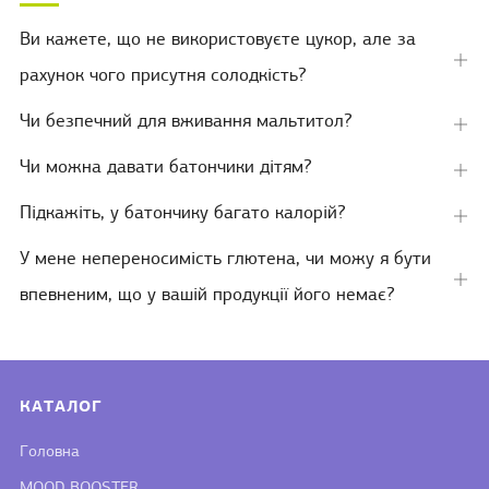
Ви кажете, що не використовуєте цукор, але за
Від
рахунок чого присутня солодкість?
вкл
Чи безпечний для вживання мальтитол?
Від
вкл
Чи можна давати батончики дітям?
Від
вкл
Підкажіть, у батончику багато калорій?
Від
вкл
У мене непереносимість глютена, чи можу я бути
Від
впевненим, що у вашій продукції його немає?
вкл
КАТАЛОГ
Головна
MOOD BOOSTER