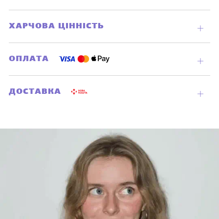
вклад
ХАРЧОВА ЦІННІСТЬ
Відкр
вклад
ОПЛАТА
Відкр
вклад
ДОСТАВКА
Відкр
вклад