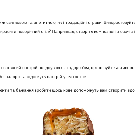
ж святковою та апетитною, як і традиційні страви. Використовуйте 
красити новорічний стіл?
Наприклад, створіть композиції з овочів 
вятковий настрій поєднувався зі здоров’ям, організуйте активності:
і калорії та піднімуть настрій усім гостям.
едієнти та бажання зробити щось нове допоможуть вам створити
здо