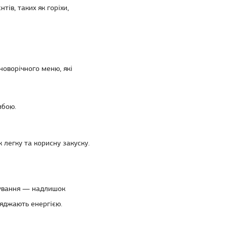
тів, таких як горіхи,
 новорічного меню
, які
ибою.
 легку та корисну закуску.
тування — надлишок
ряджають енергією.