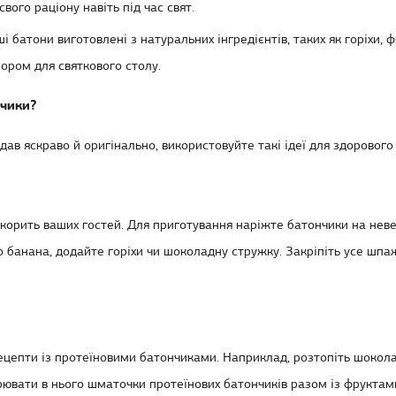
вого раціону навіть під час свят.
і батони виготовлені з натуральних інгредієнтів, таких як горіхи, ф
ором для святкового столу.
нчики?
дав яскраво й оригінально, використовуйте такі ідеї для здорового
дкорить ваших гостей. Для приготування наріжте батончики на невел
о банана, додайте горіхи чи шоколадну стружку. Закріпіть усе шпа
ецепти із протеїновими батончиками
. Наприклад, розтопіть шокол
ювати в нього шматочки протеїнових батончиків разом із фруктам