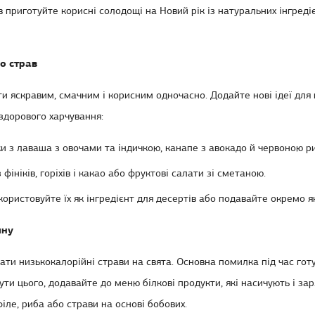
ів приготуйте
корисні солодощі на Новий рік
із натуральних інгредієн
до страв
ти яскравим, смачним і корисним одночасно. Додайте нові
ідеї для
 здорового харчування:
ки з лаваша з овочами та індичкою, канапе з авокадо й червоною р
з фініків, горіхів і какао або фруктові салати зі сметаною.
користовуйте їх як інгредієнт для десертів або подавайте окремо як
ину
вати
низькокалорійні страви на свята
. Основна помилка під час го
ути цього, додавайте до меню білкові продукти, які насичують і за
іле, риба або страви на основі бобових.