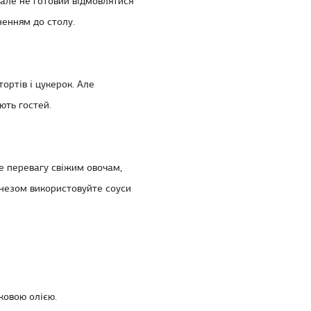
 але не готовий відмовлятися
ненням до столу.
тортів і цукерок. Але
ють гостей.
е перевагу свіжим овочам,
онезом використовуйте соуси
ковою олією.