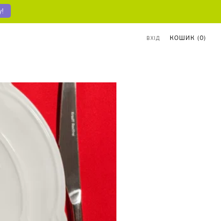
у!
КОШИК (
0
)
ВХІД