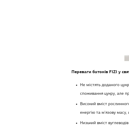
Переваги батонів FIZI у с
Не містять доданого цукр
споживання цукру, але п
Високий вміст рослинног
енергію та м'язову масу,
Низький вміст вуглеводів 