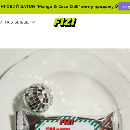
НГОВИЙ БАТОН "Mango & Coco Chill" вже у продажу🥭
хоч
НАТИСЬ БІЛЬШЕ