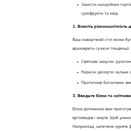
Замість калорійних торт
сухофрукти та мед.
2. Внесіть різноманітність 
Ваш новорічний стіл може бу
враховують сучасні тенденції
Святкові закуски
: рулети
Корисні десерти
: кульки 
Протеїнові батончики: ви
3. Вводьте білки та клітков
Білок допоможе вам приготу
вуглеводів і жирів. Щоб уникн
Наприклад, запечене куряче ф