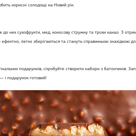
юбить корисні солодощі на Новий рік.
е до них сухофрукти, мед, кокосову стружку та трохи какао. З отр
 ефектно, легко зберігаються та стануть справжньою знахідкою дл
інальних подарунків, спробуйте створити набори з батончиків. Запа
 — і подарунок готовий!