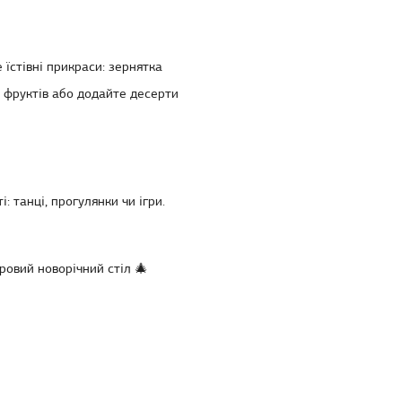
їстівні прикраси: зернятка
і фруктів або додайте десерти
 танці, прогулянки чи ігри.
ровий новорічний стіл
🎄