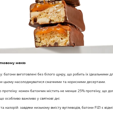
вятковому меню
у: батони виготовлені без білого цукру, що робить їх ідеальними д
ри цьому насолоджуватися смачними та корисними десертами.
о протеїну: кожен батончик містить не менше 25% протеїну, що д
 що особливо важливо у святкові дні.
та калорій: завдяки низькому вмісту вуглеводів, батони FIZI є відм