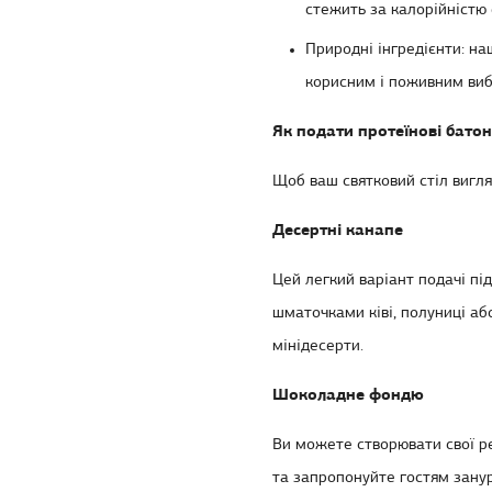
стежить за калорійністю с
Природні інгредієнти: наш
корисним і поживним виб
Як подати протеїнові бато
Щоб ваш святковий стіл вигля
Десертні канапе
Цей легкий варіант подачі пі
шматочками ківі, полуниці аб
мінідесерти.
Шоколадне фондю
Ви можете створювати свої
р
та запропонуйте гостям занур