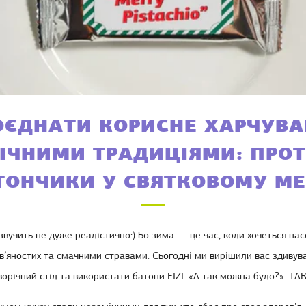
ОЄДНАТИ КОРИСНЕ ХАРЧУВА
ІЧНИМИ ТРАДИЦІЯМИ: ПРОТ
ТОНЧИКИ У СВЯТКОВОМУ М
звучить не дуже реалістично:) Бо зима — це час, коли хочеться н
яностих та смачними стравами. Сьогодні ми вирішили вас здивуват
орічний стіл
та використати батони FIZI. «А так можна було?». ТАК