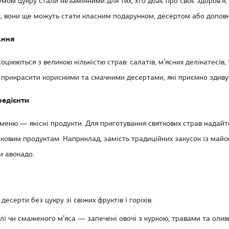
умом цукру стали незамінними для тих, хто дбає про своє здоров’я,
ак, вони ще можуть стати класним подарунком, десертом або допов
ання
оціюються з великою кількістю страв: салатів, м’ясних делікатесів, 
рикрасити корисними та смачними десертами, які приємно здиву
редієнти
меню — якісні продукти. Для приготування святкових страв надайт
ілковим продуктам. Наприклад, замість традиційних закусок із май
и авокадо.
—
десерти без цукру
зі свіжих фруктів і горіхів.
і чи смаженого м’яса — запечені овочі з куркою, травами та олив