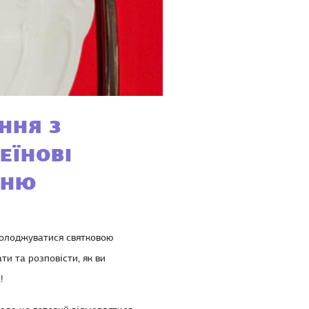
ННЯ З
ЕЇНОВІ
ЕНЮ
асолоджуватися святковою
и та розповісти, як ви
!