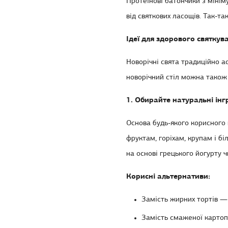
Протеїнові батончики з мінім
від святкових ласощів. Так-т
Ідеї для здорового святкув
Новорічні свята традиційно ас
новорічний стіл
можна також п
1. Обирайте натуральні інг
Основа будь-якого корисного 
фруктам, горіхам, крупам і б
на основі грецького йогурту ч
Корисні альтернативи:
Замість жирних тортів 
Замість смаженої картопл